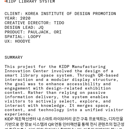
KIDP LIBRARY SYSTEM
CLIENT: KOREA INSTITUTE OF DESIGN PROMOTION
YEAR: 2020
CREATIVE DIRECTOR: TIDO
DESIGN LEAD: JQ
PRODUCT: PAULJACK, ORI
SPATIAL: LOOPY
UX: HOODYE
SUMMARY
This project for the KIDP Manufacturing 
Innovation Center involved the design of a 
smart library space system. Through QR-based 
interaction and a modular display structure, 
the goal was to enhance accessibility and 
engagement with design-related exhibition 
content. Rather than relying on passive 
information delivery, the system enables 
visitors to actively select, explore, and 
interact with knowledge. It merges space, 
content, and technology into a unified visitor 
experience.
KIDP 제조혁신센터 내 스마트 라이브러리 공간 구축 프로젝트는, 디자인을 
기반으로 한 정보 시스템과 QR 연동 인터랙션을 통해 전시 콘텐츠의 접근성